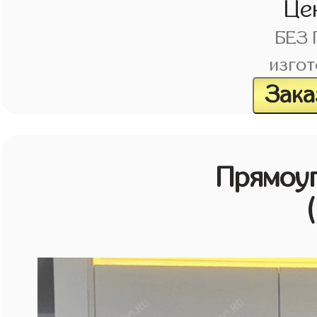
Це
БЕЗ
изгот
Зака
Прямоу