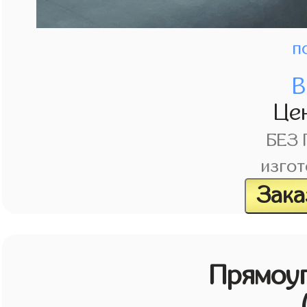
п
В
Це
БЕЗ
изгот
Зака
Прямоу