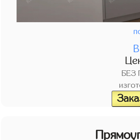
п
В
Це
БЕЗ
изгот
Зака
Прямоу