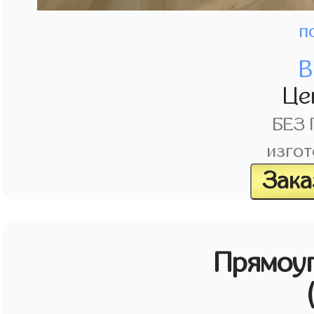
п
В
Це
БЕЗ
изгот
Зака
Прямоу