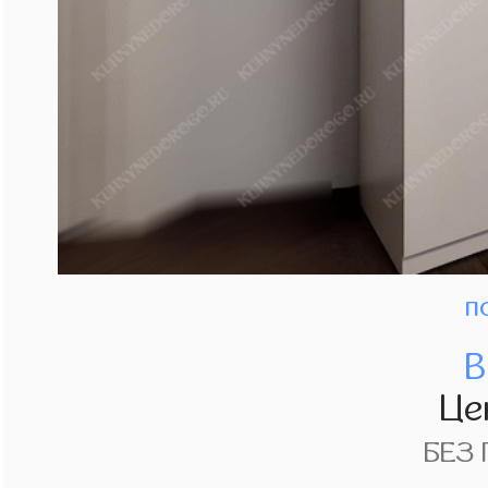
п
В
Це
БЕЗ