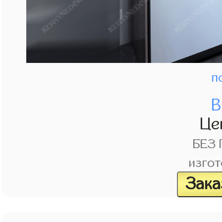
п
В
Це
БЕЗ
изгот
Зака