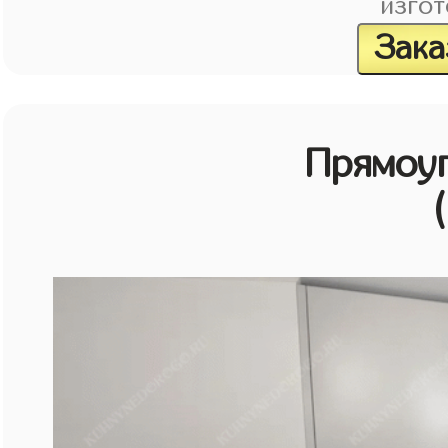
изгот
Зака
Прямоу