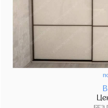
п
В
Це
БЕЗ