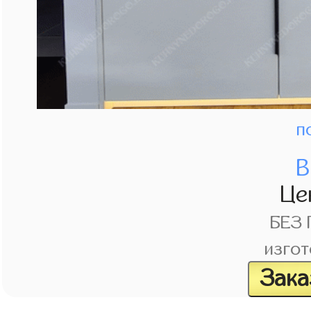
п
В
Це
БЕЗ
изгот
Зака