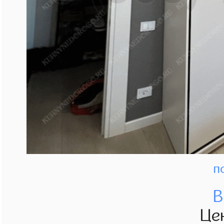
п
В
Це