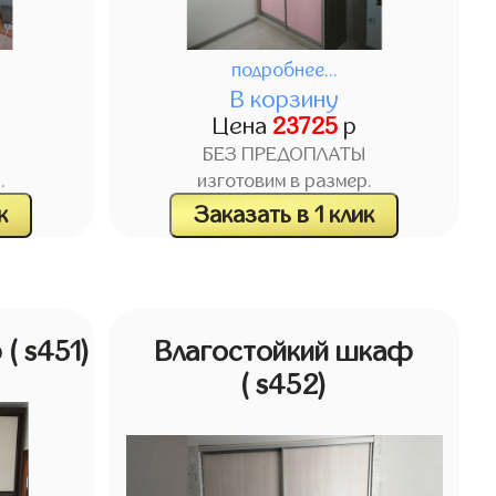
подробнее...
В корзину
Цена
23725
р
БЕЗ ПРЕДОПЛАТЫ
.
изготовим в размер.
к
Заказать в 1 клик
ф
( s451)
Влагостойкий шкаф
( s452)