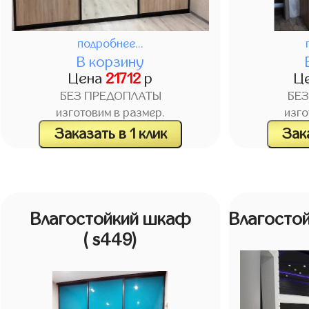
подробнее...
В корзину
Цена
21712
р
Ц
БЕЗ ПРЕДОПЛАТЫ
БЕ
изготовим в размер.
изго
Заказать в 1 клик
Зака
Влагостойкий шкаф
Влагосто
( s449)