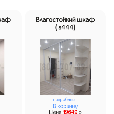
шкаф
Влагостойкий шкаф
( s444)
подробнее...
В корзину
Цена
19649
р