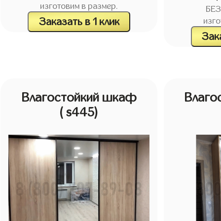
изготовим в размер.
БЕ
Заказать в 1 клик
изго
Зака
Влагостойкий шкаф
Влаго
( s445)