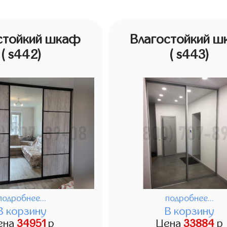
стойкий шкаф
Влагостойкий 
( s442)
( s443)
подробнее...
подробнее...
В корзину
В корзину
ена
34951
р
Цена
33884
р