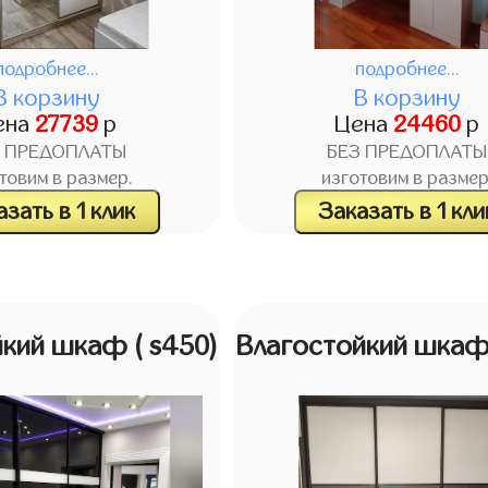
подробнее...
подробнее...
В корзину
В корзину
ена
27739
р
Цена
24460
р
З ПРЕДОПЛАТЫ
БЕЗ ПРЕДОПЛАТЫ
товим в размер.
изготовим в размер
зать в 1 клик
Заказать в 1 кли
йкий шкаф
( s450)
Влагостойкий шка