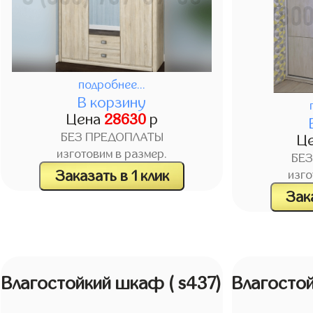
подробнее...
В корзину
Цена
28630
р
БЕЗ ПРЕДОПЛАТЫ
Ц
изготовим в размер.
БЕ
Заказать в 1 клик
изго
Зака
Влагостойкий шкаф
( s437)
Влагосто