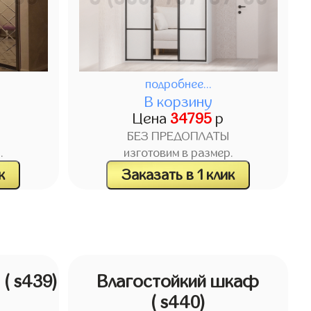
подробнее...
В корзину
Цена
34795
р
БЕЗ ПРЕДОПЛАТЫ
.
изготовим в размер.
к
Заказать в 1 клик
ф
( s439)
Влагостойкий шкаф
( s440)