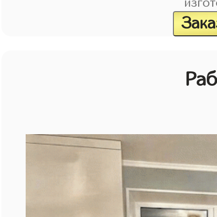
изгот
Зака
Раб