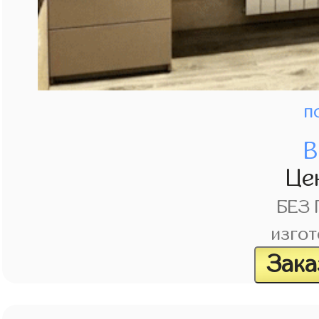
п
В
Це
БЕЗ
изгот
Зака