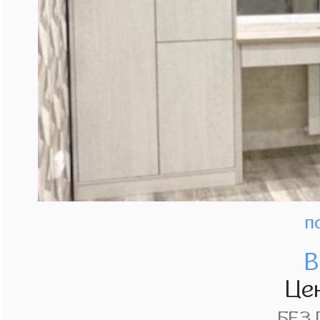
п
В
Це
БЕЗ