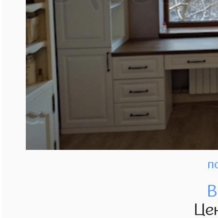
п
В
Це