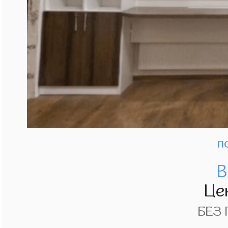
п
В
Це
БЕЗ