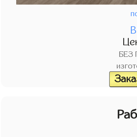
п
В
Це
БЕЗ
изгот
Зака
Раб