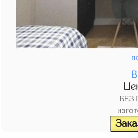
п
В
Це
БЕЗ
изгот
Зака