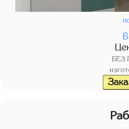
п
В
Це
БЕЗ
изгот
Зака
Раб