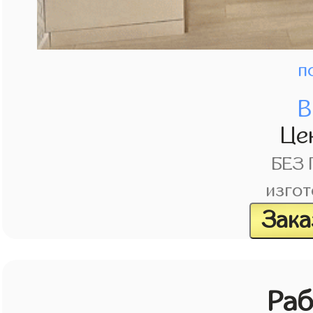
п
В
Це
БЕЗ
изгот
Зака
Раб