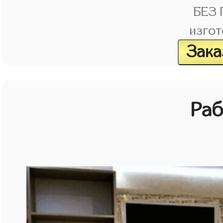
БЕЗ
изгот
Зака
Раб