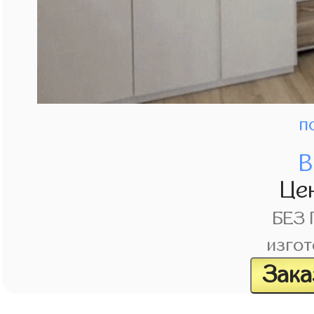
п
В
Це
БЕЗ
изгот
Зака