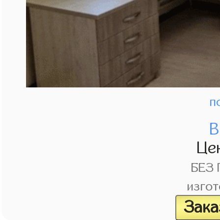
п
В
Це
БЕЗ
изгот
Зака