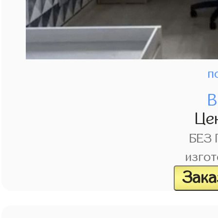
п
В
Це
БЕЗ
изгот
Зака