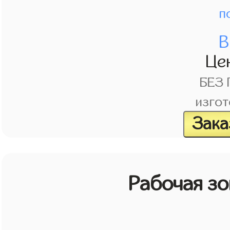
п
В
Це
БЕЗ
изгот
Зака
Рабочая зо