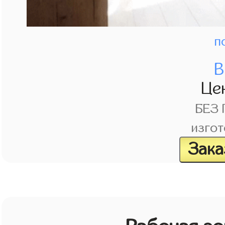
п
В
Це
БЕЗ
изгот
Зака