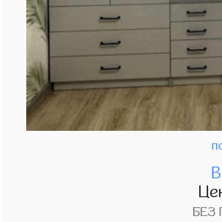
п
В
Це
БЕЗ