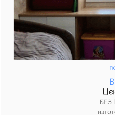
п
В
Це
БЕЗ
изгот