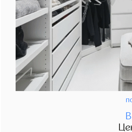
п
В
Це