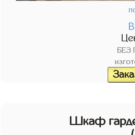
п
В
Це
БЕЗ
изгот
Зака
Шкаф гарде