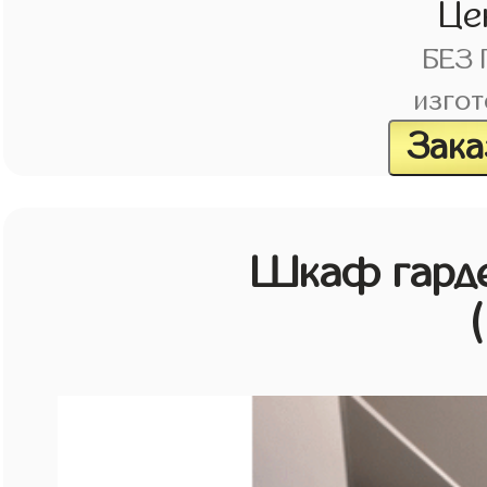
Це
БЕЗ
изгот
Зака
Шкаф гарде