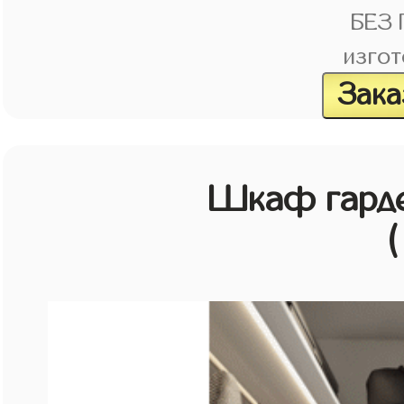
БЕЗ
изгот
Зака
Шкаф гарде
(