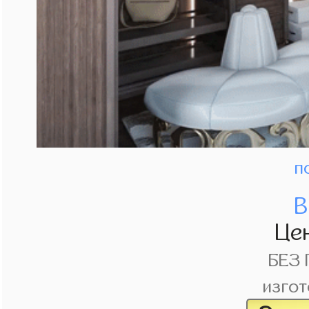
п
В
Це
БЕЗ
изгот