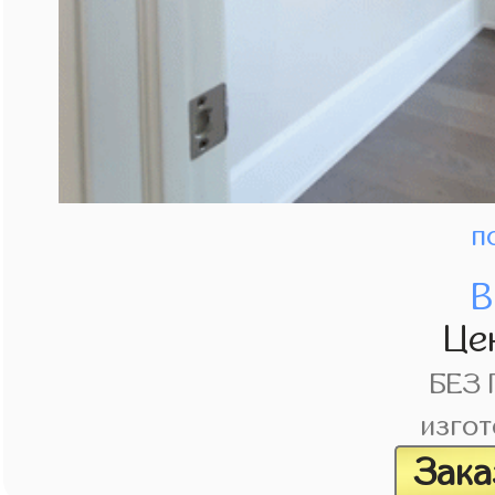
п
В
Це
БЕЗ
изгот
Зака