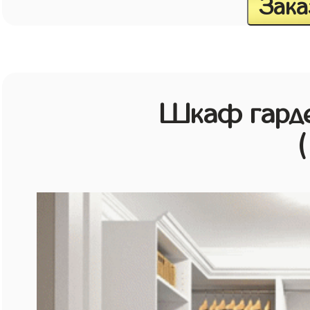
Зака
Шкаф гарде
(