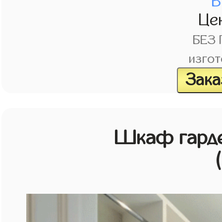
В
Це
БЕЗ
изгот
Зака
Шкаф гарде