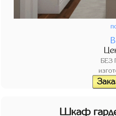
п
В
Це
БЕЗ
изгот
Зака
Шкаф гарде