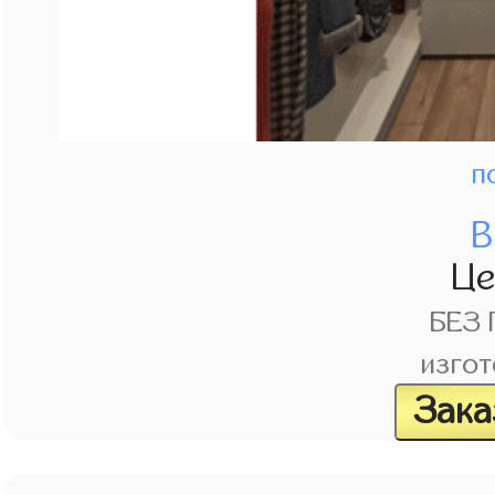
п
В
Ц
БЕЗ
изгот
Зака