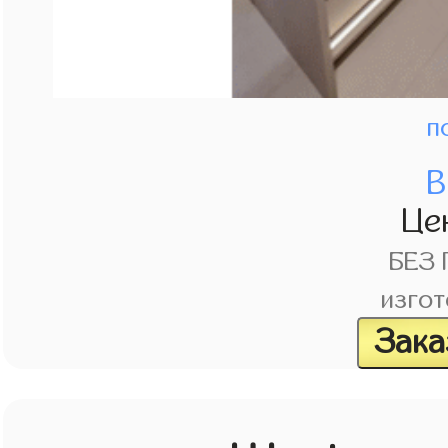
п
В
Це
БЕЗ
изгот
Зака