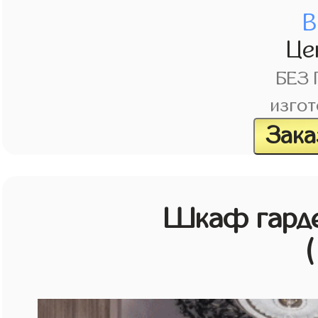
В
Це
БЕЗ
изгот
Зака
Шкаф гарде
(