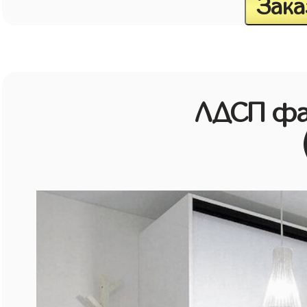
Зака
ЛДСП фа