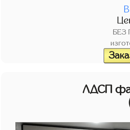
В
Це
БЕЗ
изгот
Зака
ЛДСП фа