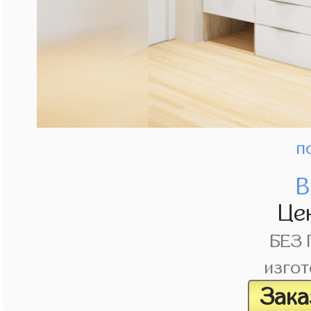
п
В
Це
БЕЗ
изгот
Зака