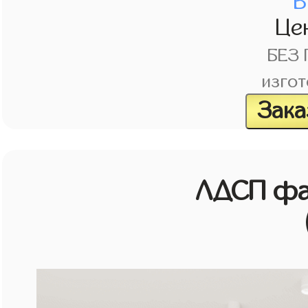
В
Це
БЕЗ
изгот
Зака
ЛДСП фа