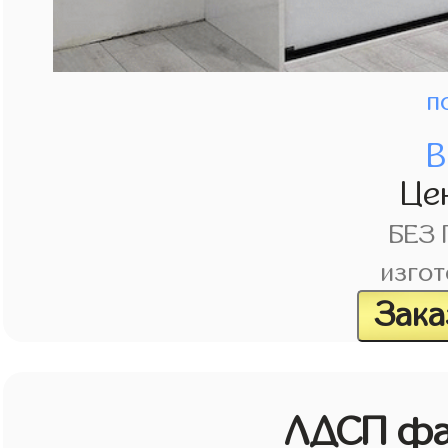
п
В
Це
БЕЗ
изгот
Зака
ЛДСП фа