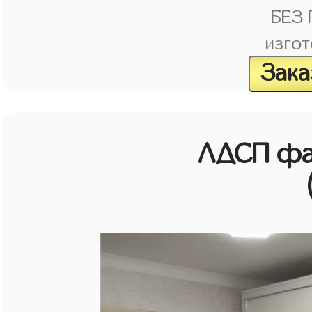
БЕЗ
изгот
Зака
ЛДСП фа