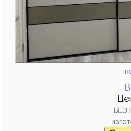
п
В
Це
БЕЗ
изгот