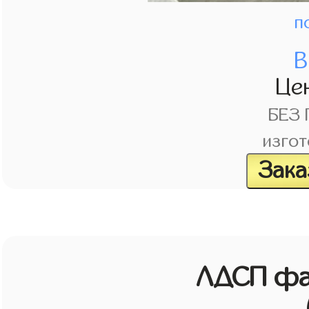
п
В
Це
БЕЗ
изгот
Зака
ЛДСП фа