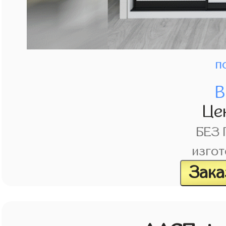
п
В
Це
БЕЗ
изгот
Зака