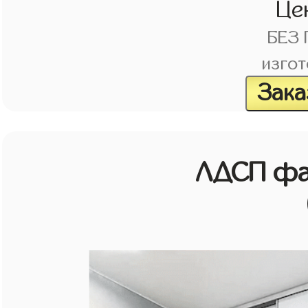
Це
БЕЗ
изгот
Зака
ЛДСП фа