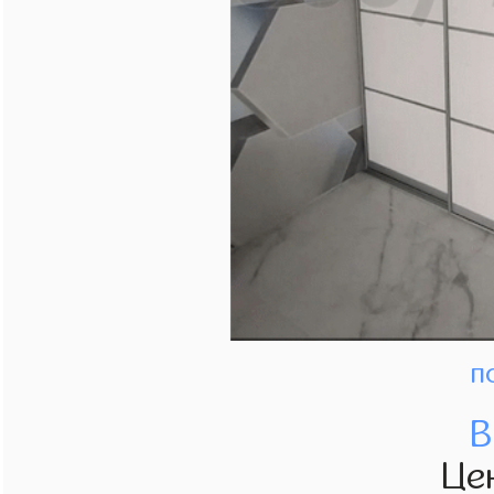
п
В
Це