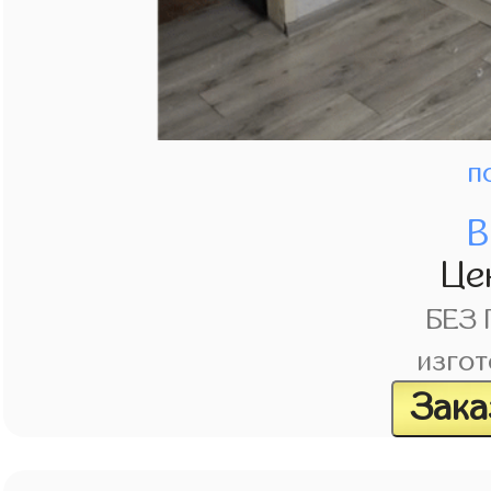
п
В
Це
БЕЗ
изгот
Зака