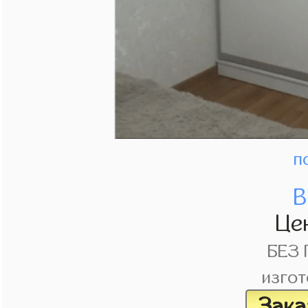
п
В
Це
БЕЗ
изгот
Зака