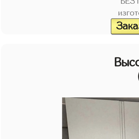
БЕЗ
изгот
Зака
Выс