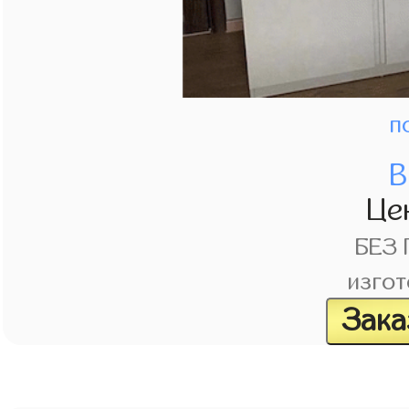
п
В
Це
БЕЗ
изгот
Зака