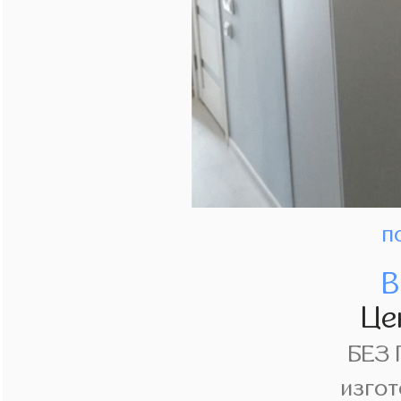
п
В
Це
БЕЗ
изгот