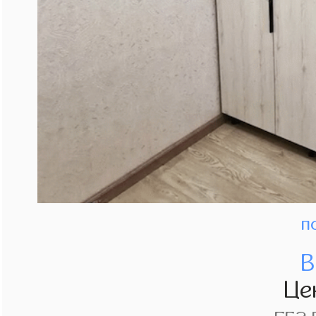
п
В
Це