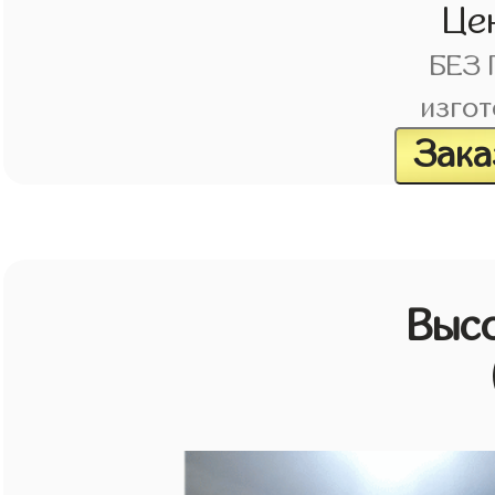
Це
БЕЗ
изгот
Зака
Выс