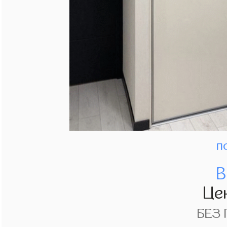
п
В
Це
БЕЗ