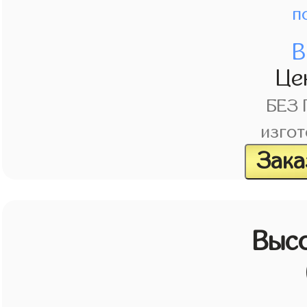
п
В
Це
БЕЗ
изгот
Зака
Выс