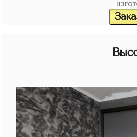
изгот
Зака
Выс