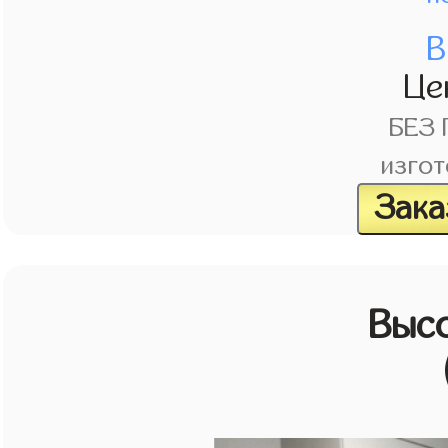
В
Це
БЕЗ
изгот
Зака
Выс