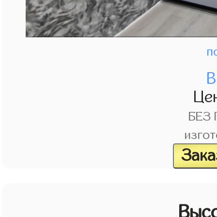
п
В
Це
БЕЗ
изгот
Зака
Выс