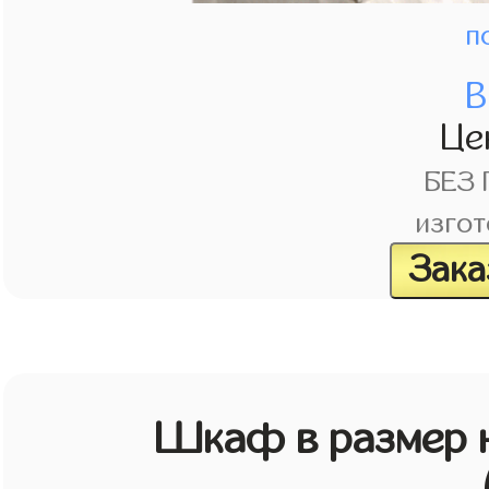
п
В
Це
БЕЗ
изгот
Зака
Шкаф в размер н