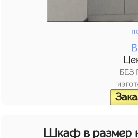
п
В
Це
БЕЗ
изгот
Зака
Шкаф в размер н