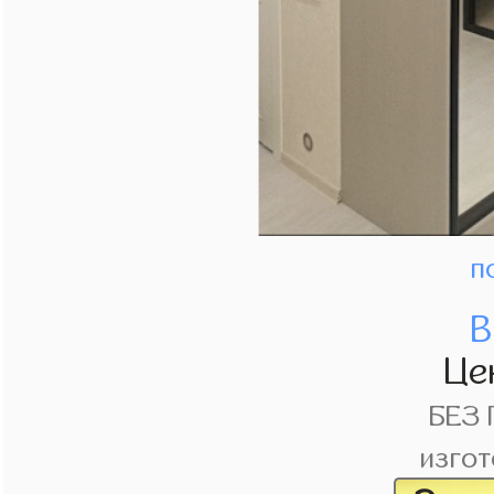
п
В
Це
БЕЗ
изгот