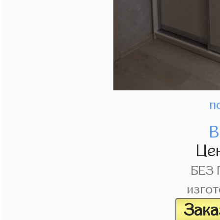
п
В
Це
БЕЗ
изгот
Зака