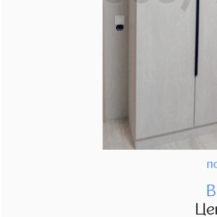
п
В
Це