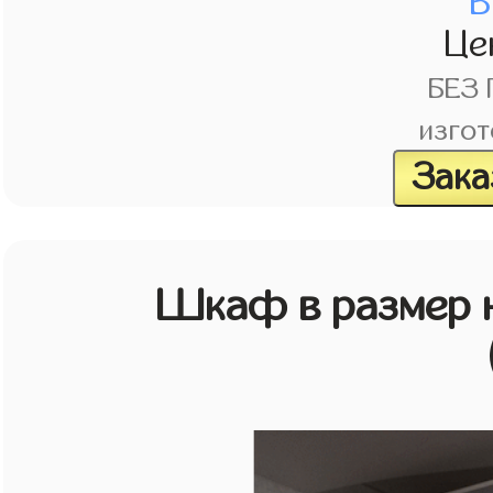
В
Це
БЕЗ
изгот
Зака
Шкаф в размер н