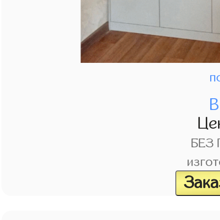
п
В
Це
БЕЗ
изгот
Зака