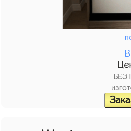
п
В
Це
БЕЗ
изгот
Зака