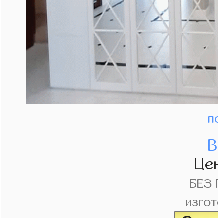
п
В
Це
БЕЗ
изгот