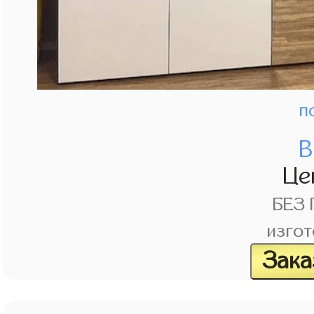
п
В
Це
БЕЗ
изгот
Зака