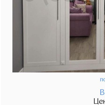
п
В
Це