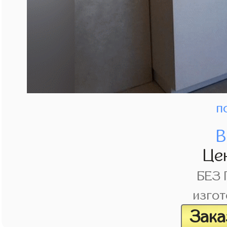
п
В
Це
БЕЗ
изгот
Зака