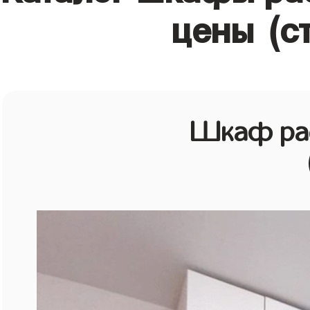
цены (с
Шкаф рас