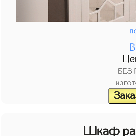
п
В
Це
БЕЗ
изгот
Зака
Шкаф рас