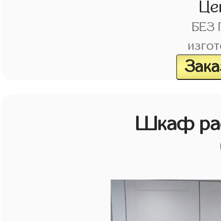
Це
БЕЗ
изгот
Зака
Шкаф рас