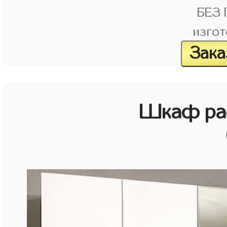
БЕЗ
изгот
Зака
Шкаф рас