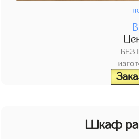
п
В
Це
БЕЗ
изгот
Зака
Шкаф рас