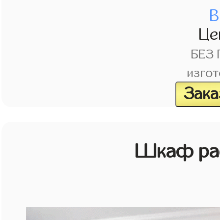
В
Це
БЕЗ
изгот
Зака
Шкаф рас