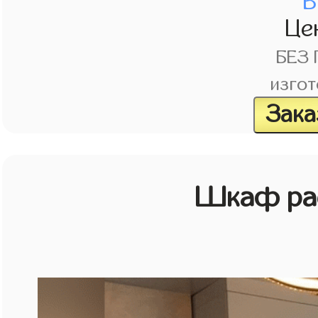
В
Це
БЕЗ
изгот
Зака
Шкаф рас