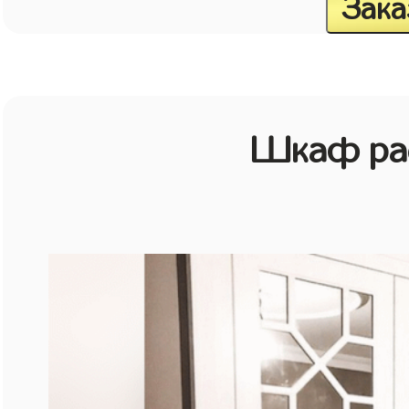
Зака
Шкаф рас