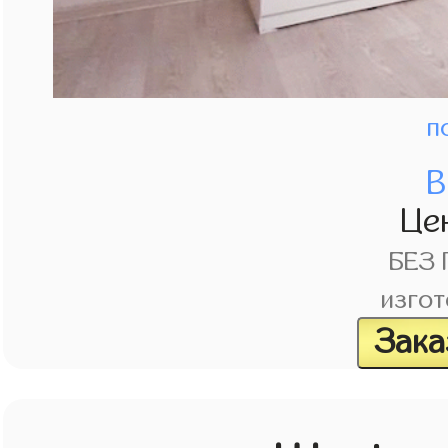
п
В
Це
БЕЗ
изгот
Зака