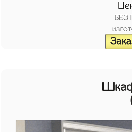
Це
БЕЗ
изгот
Зака
Шкаф