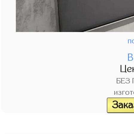
п
В
Це
БЕЗ
изгот
Зака