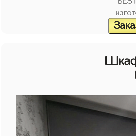
БЕЗ
изгот
Зака
Шкаф