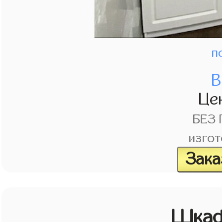
п
В
Це
БЕЗ
изгот
Зака
Шкаф