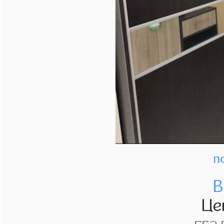
п
В
Це