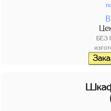
п
В
Це
БЕЗ
изгот
Зака
Шкаф