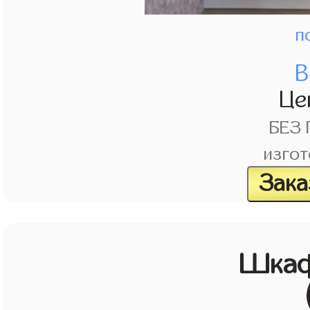
п
В
Це
БЕЗ
изгот
Зака
Шкаф