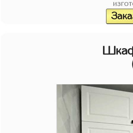
изгот
Зака
Шкаф