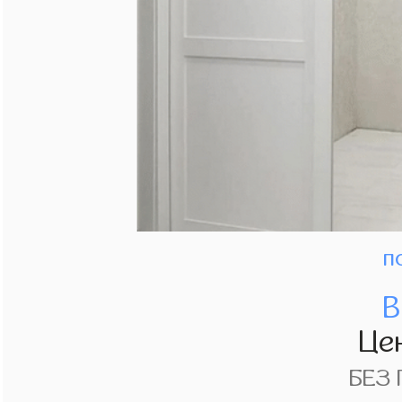
п
В
Це
БЕЗ