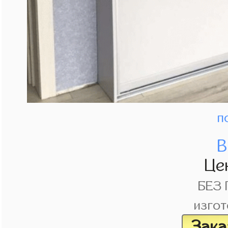
п
В
Це
БЕЗ
изгот
Зака