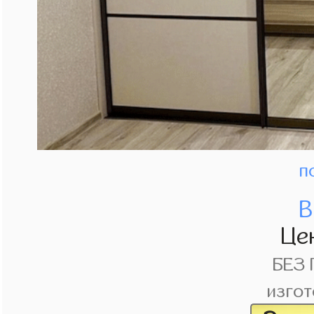
п
В
Це
БЕЗ
изгот