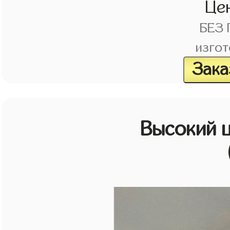
Це
БЕЗ
изгот
Зака
Высокий 