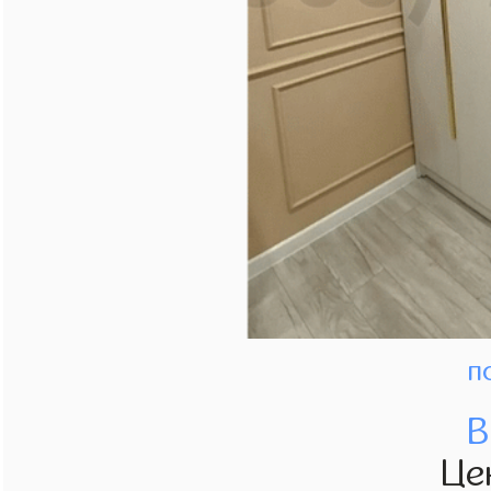
п
В
Це