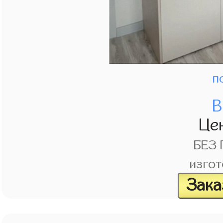
п
В
Це
БЕЗ
изгот
Зака