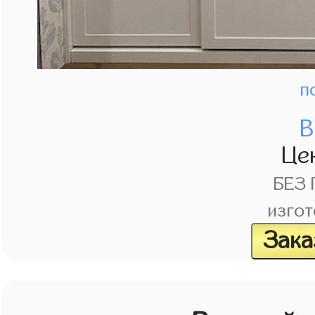
п
В
Це
БЕЗ
изгот
Зака