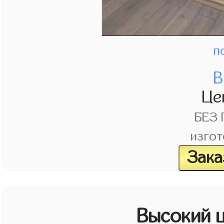
п
В
Це
БЕЗ
изгот
Зака
Высокий 