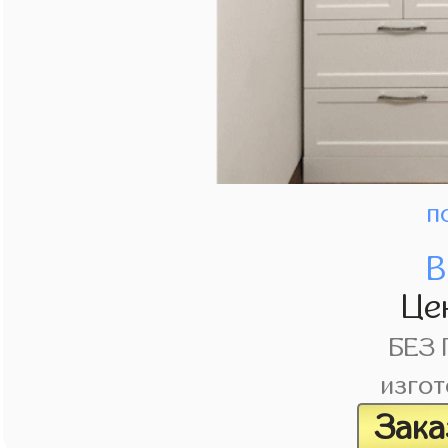
п
В
Це
БЕЗ
изгот
Зака