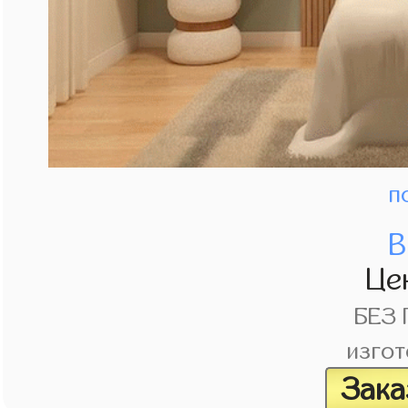
п
В
Це
БЕЗ
изгот
Зака