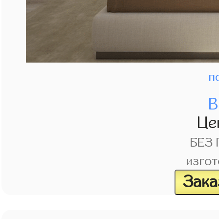
п
В
Це
БЕЗ
изгот
Зака