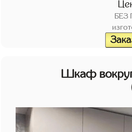
Це
БЕЗ
изгот
Зака
Шкаф вокруг