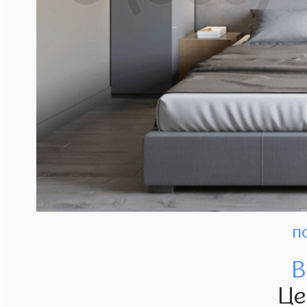
п
В
Це