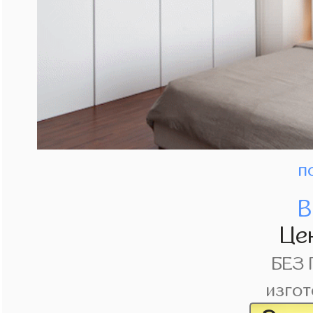
п
В
Це
БЕЗ
изгот