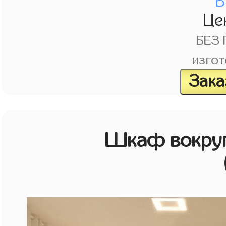
В
Це
БЕЗ
изгот
Зака
Шкаф вокруг