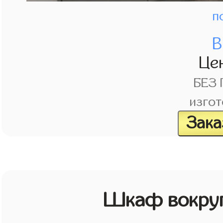
п
В
Це
БЕЗ
изгот
Зака
Шкаф вокруг