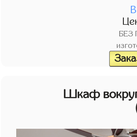
В
Це
БЕЗ
изгот
Зака
Шкаф вокруг