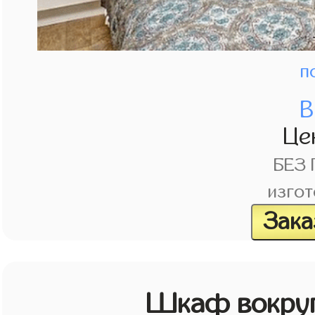
п
В
Це
БЕЗ
изгот
Зака
Шкаф вокруг