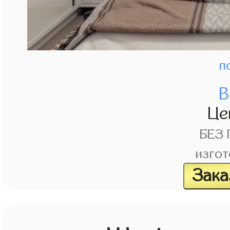
п
В
Це
БЕЗ
изгот
Зака