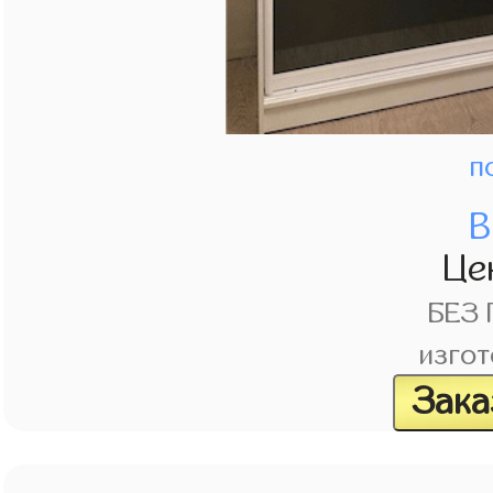
п
В
Це
БЕЗ
изгот
Зака