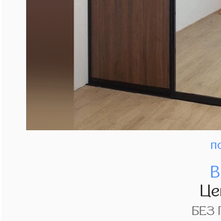
п
В
Це
БЕЗ