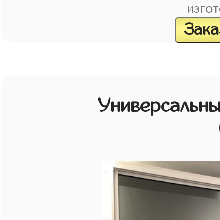
изгот
Зака
Универсальн