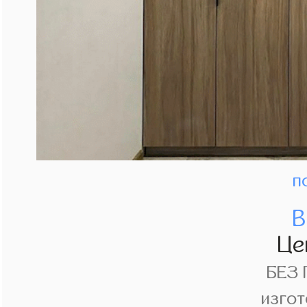
п
В
Це
БЕЗ
изгот