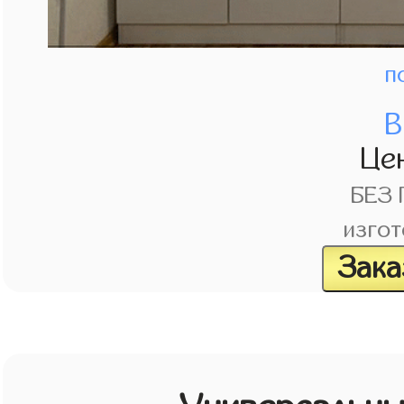
п
В
Це
БЕЗ
изгот
Зака