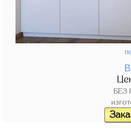
п
В
Це
БЕЗ
изгот
Зака