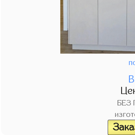
п
В
Це
БЕЗ
изгот
Зака