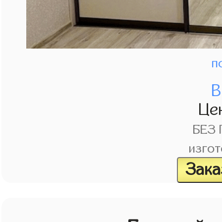
п
В
Це
БЕЗ
изгот
Зака