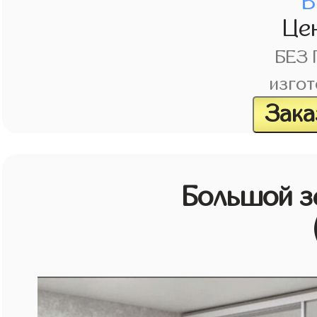
В
Це
БЕЗ
изгот
Зака
Большой з