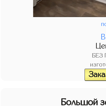
п
В
Це
БЕЗ
изгот
Зака
Большой з