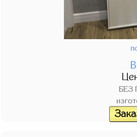
п
В
Це
БЕЗ
изгот
Зака