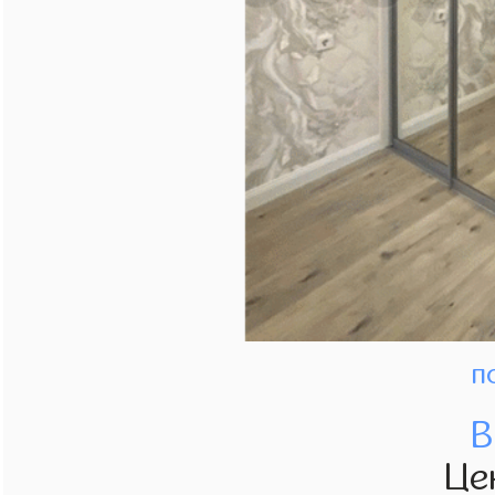
п
В
Це