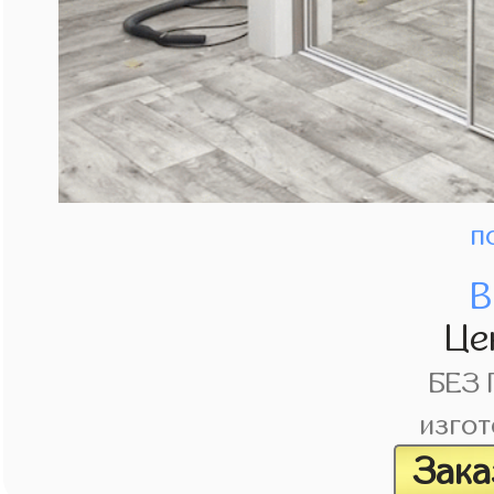
п
В
Це
БЕЗ
изгот
Зака