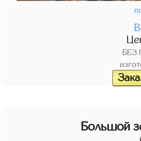
п
В
Це
БЕЗ
изгот
Зака
Большой з