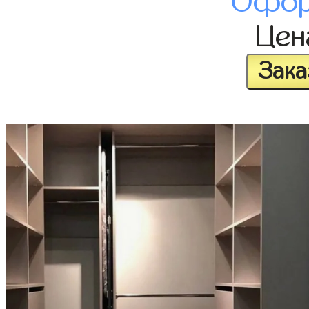
Офор
Це
Зака