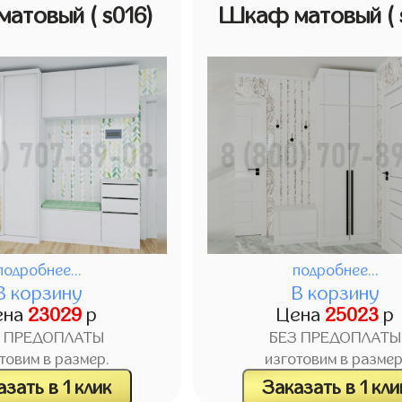
матовый
( s016)
Шкаф матовый
(
подробнее...
подробнее...
В корзину
В корзину
ена
23029
р
Цена
25023
р
З ПРЕДОПЛАТЫ
БЕЗ ПРЕДОПЛАТЫ
товим в размер.
изготовим в размер
зать в 1 клик
Заказать в 1 кли