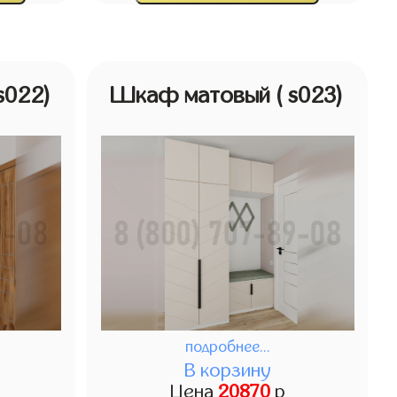
 s022)
Шкаф матовый
( s023)
подробнее...
В корзину
Цена
20870
р