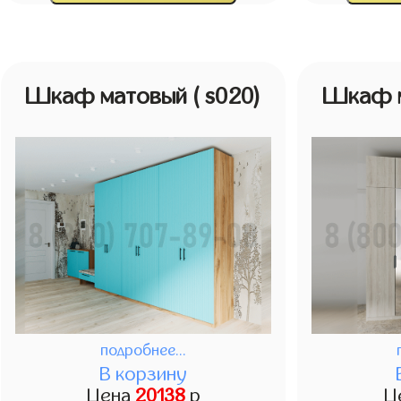
Шкаф матовый
( s020)
Шкаф 
подробнее...
В корзину
Цена
20138
р
Ц