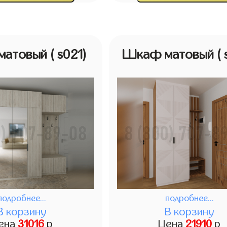
матовый
( s021)
Шкаф матовый
(
подробнее...
подробнее...
В корзину
В корзину
ена
31016
р
Цена
21910
р