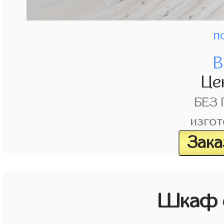
п
В
Це
БЕЗ
изгот
Зака
Шкаф с