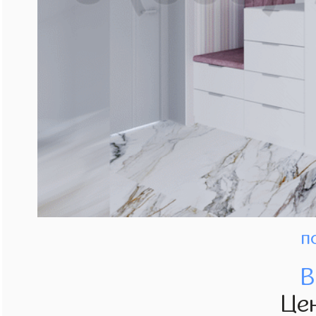
п
В
Це