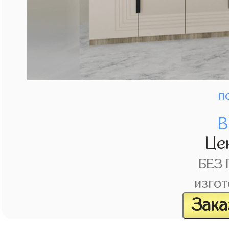
п
В
Це
БЕЗ
изгот
Зака