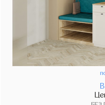
п
В
Це
БЕЗ