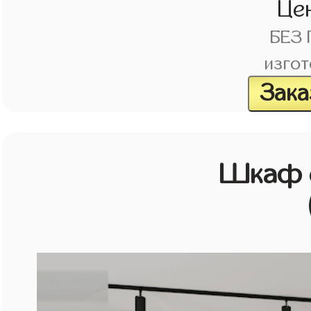
Це
БЕЗ
изгот
Зака
Шкаф с