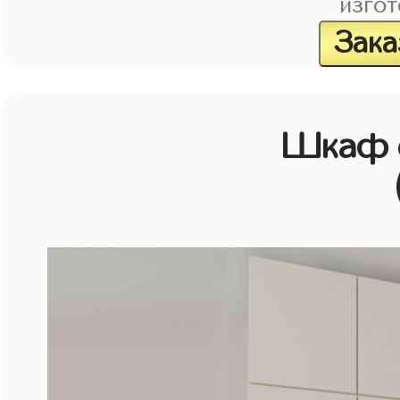
изгот
Зака
Шкаф с