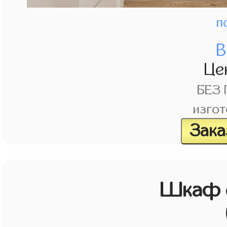
п
В
Це
БЕЗ
изгот
Зака
Шкаф с