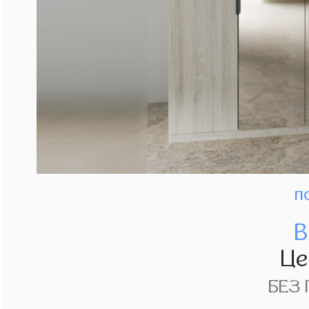
п
В
Це
БЕЗ