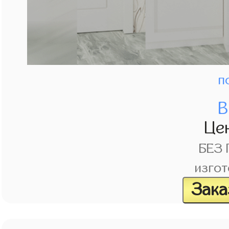
п
В
Це
БЕЗ
изгот
Зака