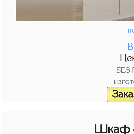
п
В
Це
БЕЗ
изгот
Зака
Шкаф с