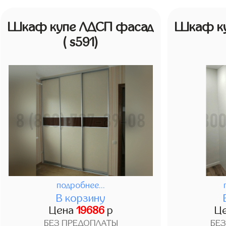
Шкаф купе ЛДСП фасад
Шкаф ку
( s591)
подробнее...
В корзину
Цена
19686
р
Ц
БЕЗ ПРЕДОПЛАТЫ
БЕ