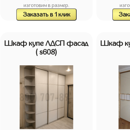
изготовим в размер.
изго
Заказать в 1 клик
Зака
Шкаф купе ЛДСП фасад
Шкаф ку
( s608)