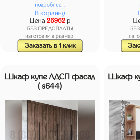
подробнее...
В корзину
Цена
26962
р
Ц
БЕЗ ПРЕДОПЛАТЫ
БЕ
изготовим в размер.
изго
Заказать в 1 клик
Зака
Шкаф купе ЛДСП фасад
Шкаф ку
( s644)