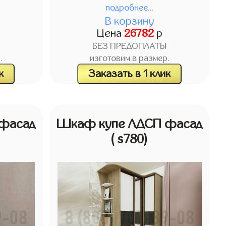
подробнее...
В корзину
Цена
26782
р
БЕЗ ПРЕДОПЛАТЫ
.
изготовим в размер.
к
Заказать в 1 клик
фасад
Шкаф купе ЛДСП фасад
( s780)