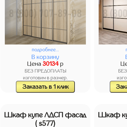
подробнее...
В корзину
Цена
30134
р
Ц
БЕЗ ПРЕДОПЛАТЫ
БЕ
изготовим в размер.
изго
Заказать в 1 клик
Зака
Шкаф купе ЛДСП фасад
Шкаф ку
( s577)