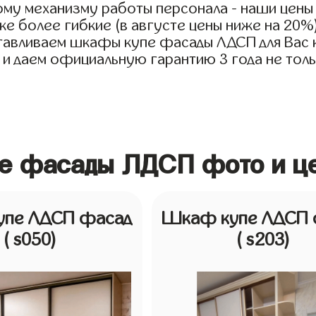
ому механизму работы персонала - наши цены
е более гибкие (в августе цены ниже на 20%
тавливаем шкафы купе фасады ЛДСП для Вас ка
 и даем официальную гарантию 3 года не тольк
е фасады ЛДСП фото и це
пе ЛДСП фасад
Шкаф купе ЛДСП 
( s050)
( s203)