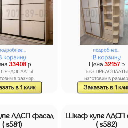
подробнее...
подробнее...
В корзину
В корзину
ена
33408
р
Цена
32157
р
З ПРЕДОПЛАТЫ
БЕЗ ПРЕДОПЛАТЫ
товим в размер.
изготовим в размер
зать в 1 клик
Заказать в 1 кли
пе ЛДСП фасад
Шкаф купе ЛДСП 
( s581)
( s582)