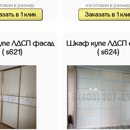
товим в размер.
изготовим в размер
зать в 1 клик
Заказать в 1 кли
пе ЛДСП фасад
Шкаф купе ЛДСП 
( s621)
( s624)