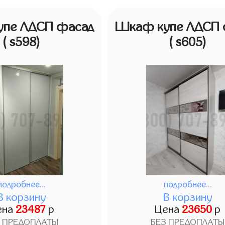
пе ЛДСП фасад
Шкаф купе ЛДСП 
( s598)
( s605)
подробнее...
подробнее...
В корзину
В корзину
ена
23487
р
Цена
23650
р
З ПРЕДОПЛАТЫ
БЕЗ ПРЕДОПЛАТЫ