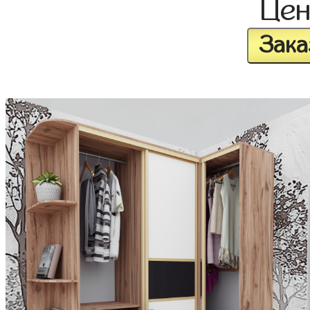
Це
Зака