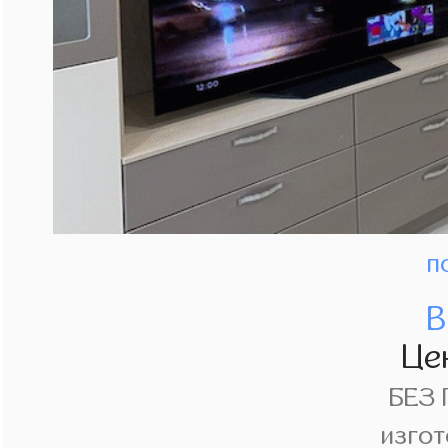
п
В
Це
БЕЗ
изгот