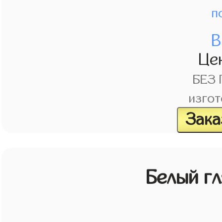
п
В
Це
БЕЗ
изгот
Зака
Белый г