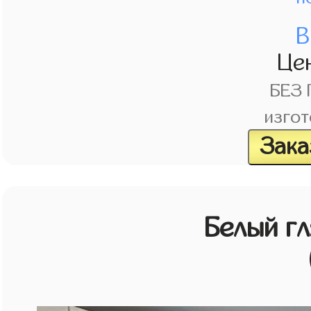
В
Це
БЕЗ
изгот
Зака
Белый г