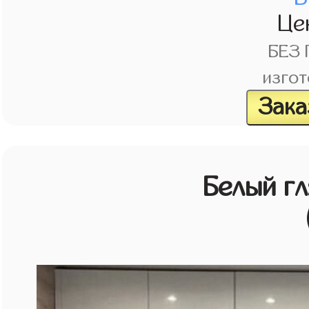
Це
БЕЗ
изгот
Зака
Белый г