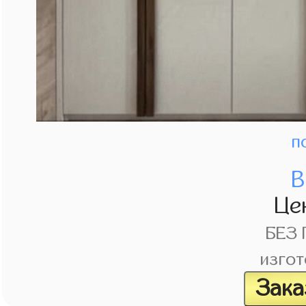
п
В
Це
БЕЗ
изгот
Зака