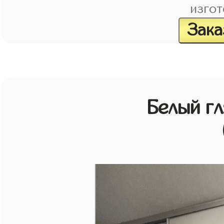
изгот
Зака
Белый г