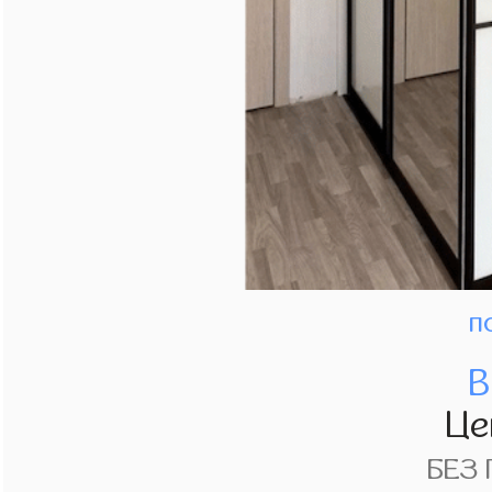
п
В
Це
БЕЗ