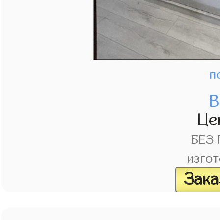
п
В
Це
БЕЗ
изгот
Зака