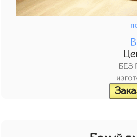
п
В
Це
БЕЗ
изгот
Зака