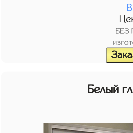
В
Це
БЕЗ
изгот
Зака
Белый г