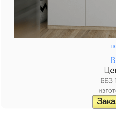
п
В
Це
БЕЗ
изгот
Зака