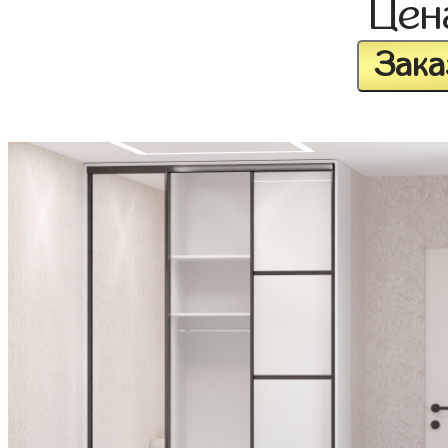
Це
Зака