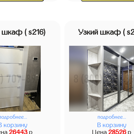
й шкаф
( s216)
Узкий шкаф
( s
подробнее...
подробнее...
В корзину
В корзину
ена
26443
р
Цена
28526
р