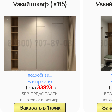
Узкий шкаф
( s115)
Узки
подробнее...
В корзину
Цена
33823
р
Ц
БЕЗ ПРЕДОПЛАТЫ
БЕ
изготовим в размер.
изго
Заказать в 1 клик
Зака