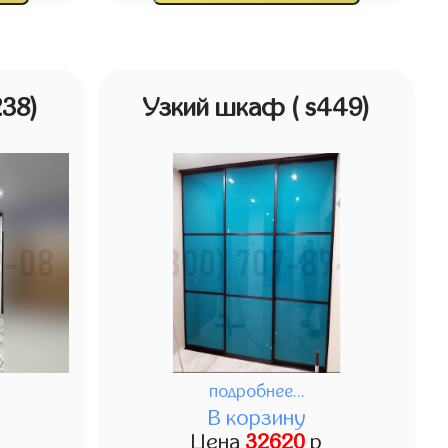
238)
Узкий шкаф
( s449)
подробнее...
В корзину
Цена
32620
р