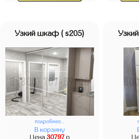
Узкий шкаф
( s205)
Узки
подробнее...
В корзину
Цена
30797
р
Ц