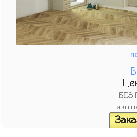
п
В
Це
БЕЗ
изгот
Зака