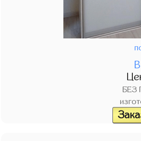
п
В
Це
БЕЗ
изгот
Зака