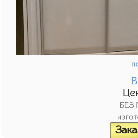
п
В
Це
БЕЗ
изгот
Зака