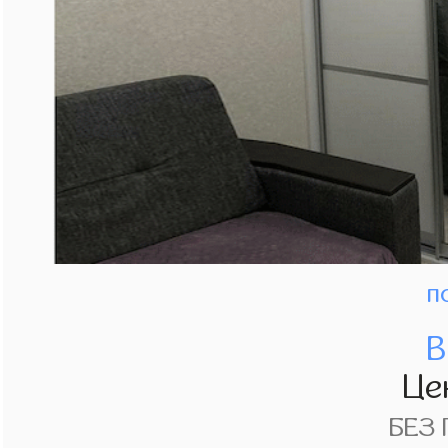
п
В
Це
БЕЗ