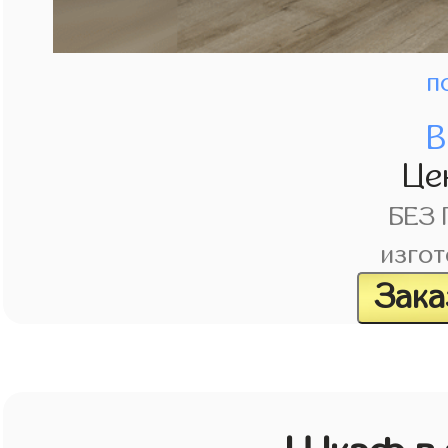
п
В
Це
БЕЗ
изгот
Зака