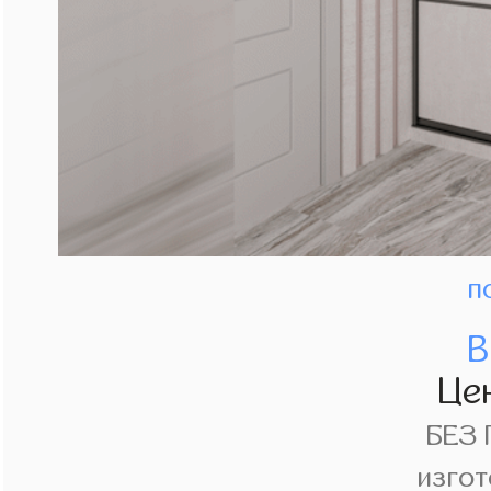
п
В
Це
БЕЗ
изгот