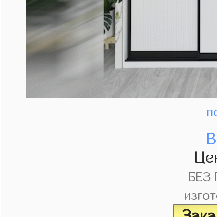
п
В
Це
БЕЗ
изгот
Зака