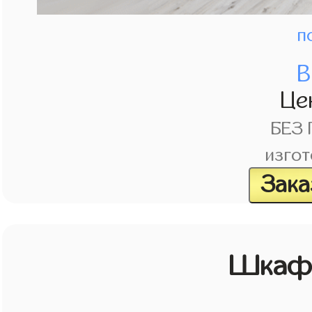
п
В
Це
БЕЗ
изгот
Зака
Шкаф 