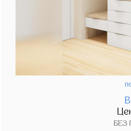
п
В
Це
БЕЗ