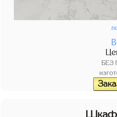
п
В
Це
БЕЗ
изгот
Зака
Шкаф 