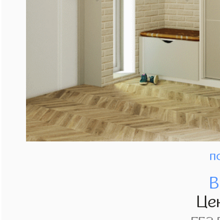
п
В
Це