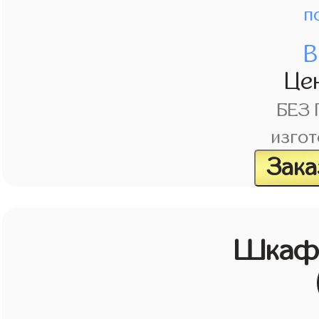
п
В
Це
БЕЗ
изгот
Зака
Шкаф 