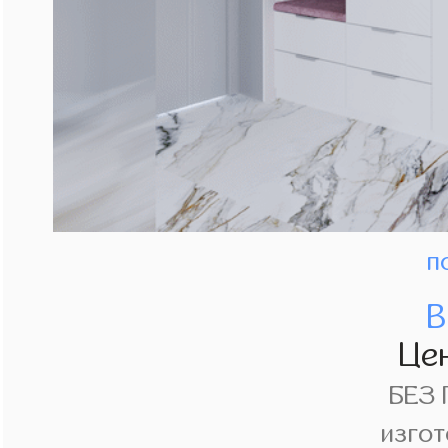
п
В
Це
БЕЗ
изгот