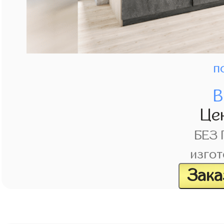
п
В
Це
БЕЗ
изгот
Зака