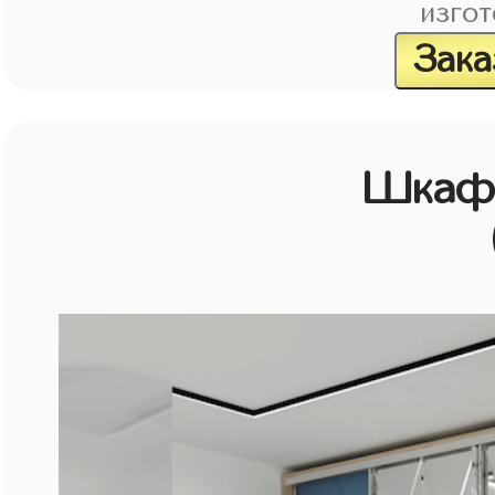
изгот
Зака
Шкаф 