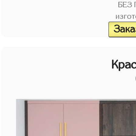
БЕЗ
изгот
Зака
Кра