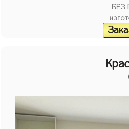
БЕЗ
изгот
Зака
Кра