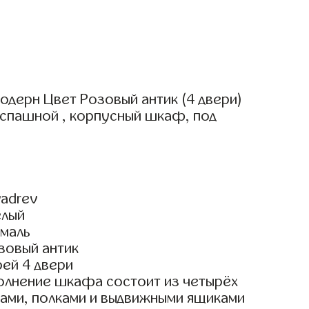
одерн Цвет Розовый антик (4 двери)
аспашной , корпусный шкаф, под
adrev
елый
маль
зовый антик
ей 4 двери
олнение шкафа состоит из четырёх
гами, полками и выдвижными ящиками