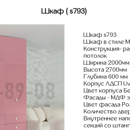
Шкаф
( s793)
Шкаф s793
Шкаф в стиле М
Конструкция- р
потолок
Ширина 2000мм
Высота 2700мм
Глубина 600 мм
Корпус ЛДСП Uv
Цвет корпуса Б
Фасады - МДФ э
Цвет фасада Ро
Количество двер
Внутреннее нап
секций со штан