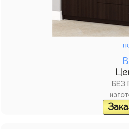
п
В
Це
БЕЗ
изгот
Зака