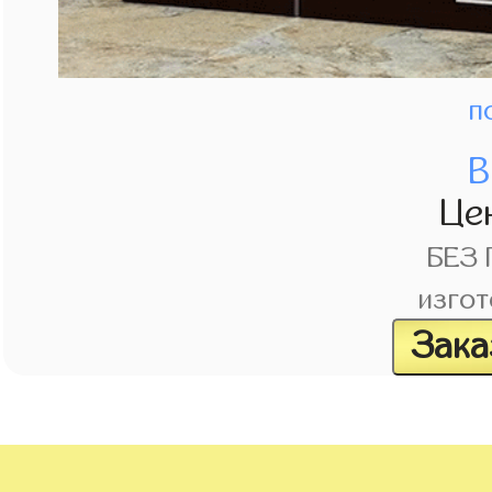
п
В
Це
БЕЗ
изгот
Зака