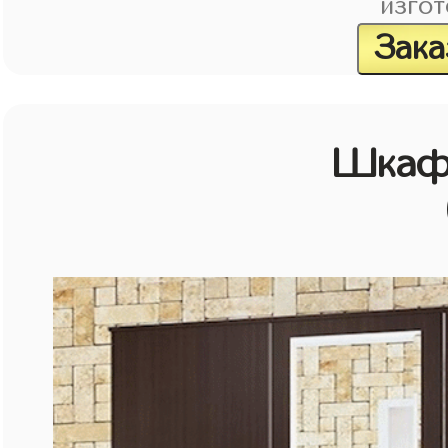
изгот
Зака
Шкаф 