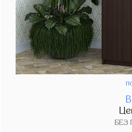
п
В
Це
БЕЗ