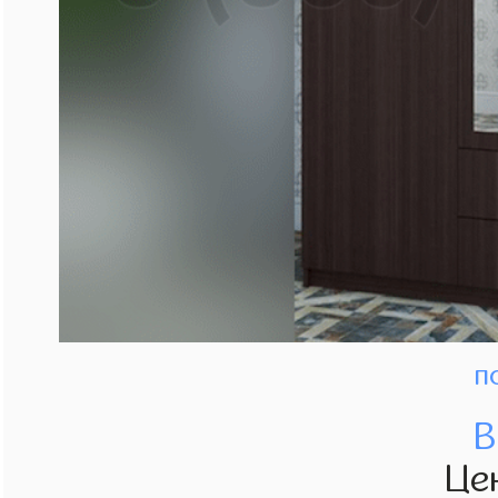
п
В
Це