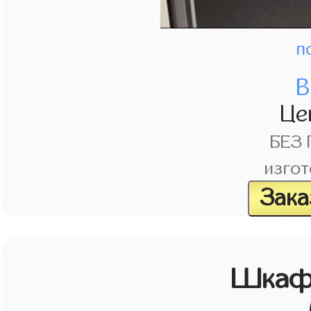
п
В
Це
БЕЗ
изгот
Зака
Шкаф 