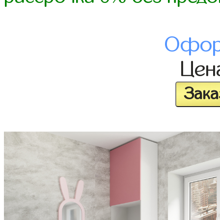
Офор
Цен
Зака