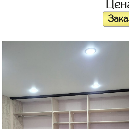
Це
Зака