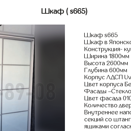
Шкаф
( s665)
Шкаф s665
Шкаф в Японско
Конструкция- ку
Ширина 1800мм
Высота 2600мм
Глубина 600мм
Корпус ЛДСП Uv
Цвет корпуса Б
Фасады –Стекло
Цвет фасада 01
Количество двер
Внутреннее нап
секций со штанг
ящиками согласн