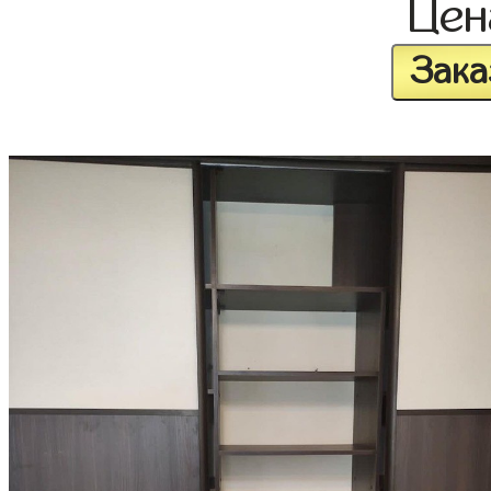
Це
Зака