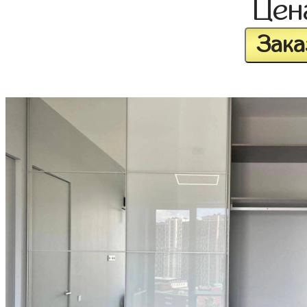
Це
Зака