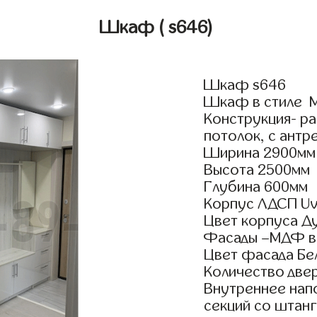
Шкаф
( s646)
Шкаф s646
Шкаф в стиле М
Конструкция- р
потолок, с антр
Ширина 2900мм
Высота 2500мм
Глубина 600мм
Корпус ЛДСП Uv
Цвет корпуса Д
Фасады –МДФ в
Цвет фасада Бе
Количество двер
Внутреннее нап
секций со штанг