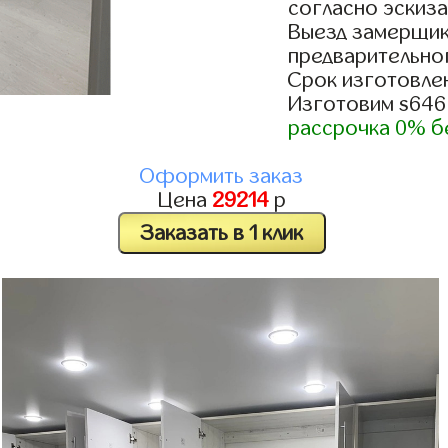
согласно эскиза
Выезд замерщик
предварительно
Срок изготовлен
Изготовим s646
рассрочка 0% б
Оформить заказ
Цена
29214
р
Заказать в 1 клик