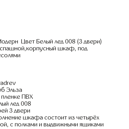
одерн Цвет Белый лед 008 (3 двери)
аспашной,корпусный шкаф, под
есолями
adrev
уб Эльза
 пленке ПВХ
лый лед 008
ей 3 двери
олнение шкафа состоит из четырёх
ой, с полками и выдвижными ящиками