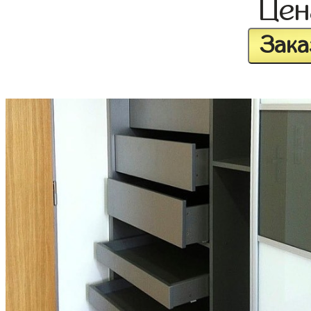
Це
Зака