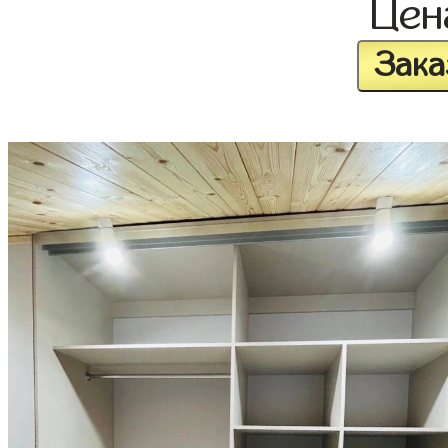
Це
Зака