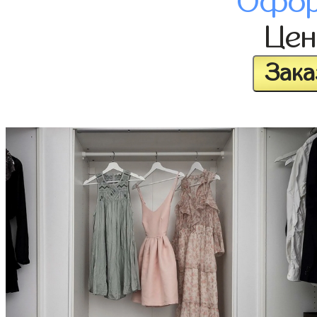
Офор
Це
Зака