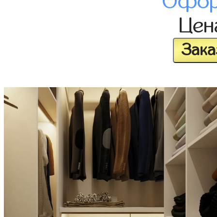
Офор
Це
Зака