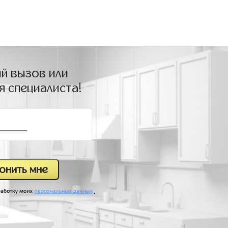
й вызов или
я специалиста!
.