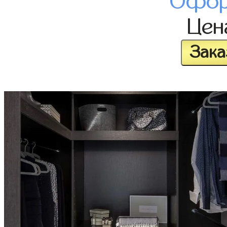
Офор
Це
Зака