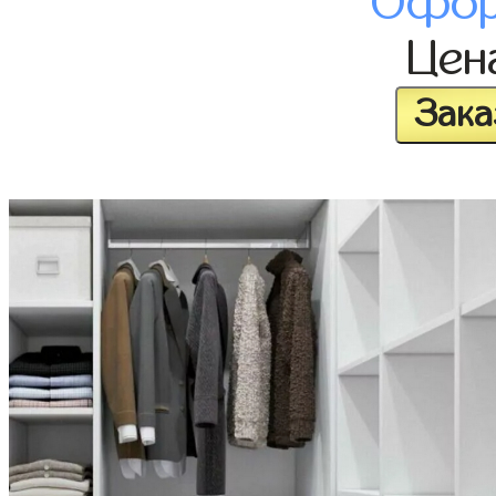
Офор
Цен
Зака