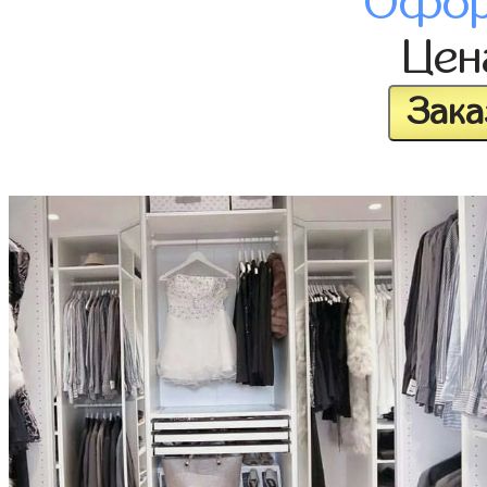
Офор
Це
Зака