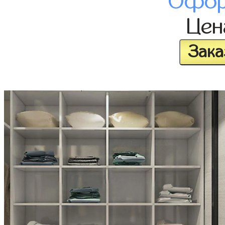
Офор
Це
Зака