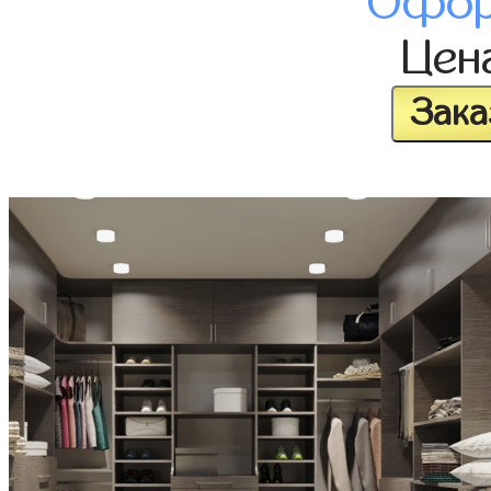
Офор
Цен
Зака