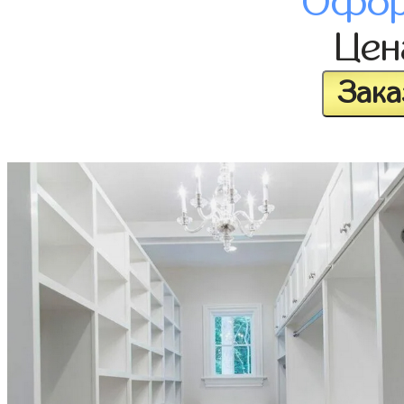
Офор
Це
Зака