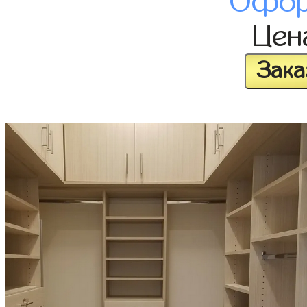
Офор
Це
Зака