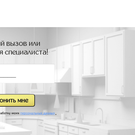
й вызов или
я специалиста!
.