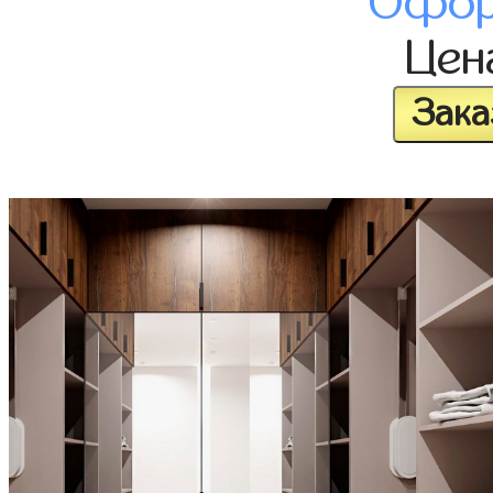
Офор
Це
Зака