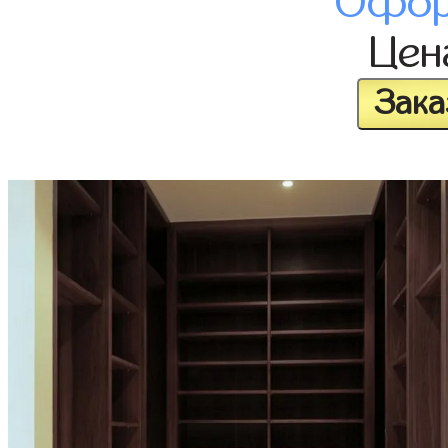
Офор
Це
Зака