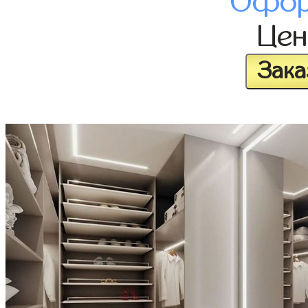
Офор
Це
Зака