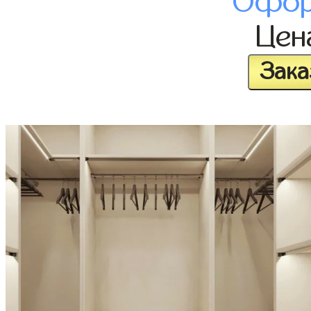
Офор
Це
Зака